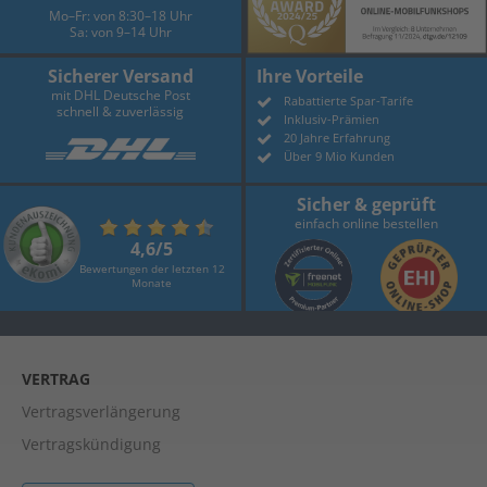
Mo–Fr: von 8:30–18 Uhr
Sa: von 9–14 Uhr
Sicherer Versand
Ihre Vorteile
mit DHL Deutsche Post
Rabattierte Spar-Tarife
schnell & zuverlässig
Inklusiv-Prämien
20 Jahre Erfahrung
Über 9 Mio Kunden
Sicher & geprüft
einfach online bestellen
4,6/5
Bewertungen der letzten 12
Monate
VERTRAG
Vertragsverlängerung
Vertragskündigung